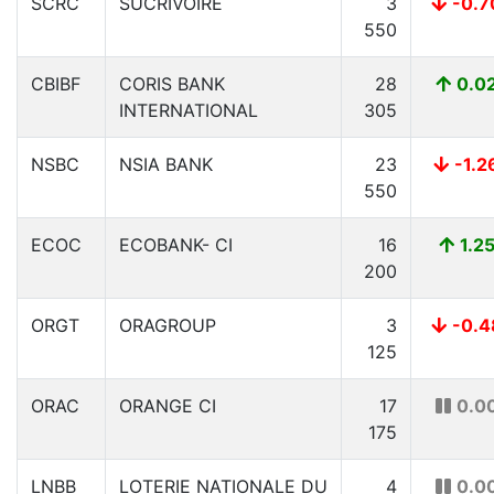
SCRC
SUCRIVOIRE
3
-0.7
550
CBIBF
CORIS BANK
28
0.0
INTERNATIONAL
305
NSBC
NSIA BANK
23
-1.2
550
ECOC
ECOBANK- CI
16
1.2
200
ORGT
ORAGROUP
3
-0.4
125
ORAC
ORANGE CI
17
0.0
175
LNBB
LOTERIE NATIONALE DU
4
0.0