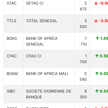
STAC
SETAO CI
2
-0.5
675
TTLS
TOTAL SENEGAL
3
-3.5
500
BOAS
BANK OF AFRICA
7
1.4
SENEGAL
710
CFAC
CFAO CI
1
0.5
700
BOAM
BANK OF AFRICA MALI
5
0.0
590
SIBC
SOCIETE IVOIRIENNE DE
9
0.5
BANQUE
300