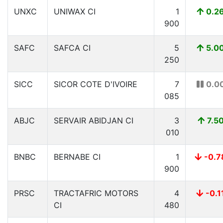
UNXC
UNIWAX CI
1
0.2
900
SAFC
SAFCA CI
5
5.0
250
SICC
SICOR COTE D'IVOIRE
7
0.0
085
ABJC
SERVAIR ABIDJAN CI
3
7.5
010
BNBC
BERNABE CI
1
-0.7
900
PRSC
TRACTAFRIC MOTORS
4
-0.1
CI
480