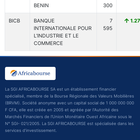
BENIN
300
BICB
BANQUE
7
1.2
INTERNATIONALE POUR
595
L’INDUSTRIE ET LE
COMMERCE
La SGI AFRICABOURSE SA est un établissement financier
spécialisé, membre de la Bourse Régionale des Valeurs Mobilières
(BRVM). Société anonyme avec un capital social de 1 000 000 000
F CFA, elle est créée en 2005 et agréée par l'Autorité des
Marchés Financiers de l’Union Monétaire Ouest Africaine sous le
N° SGI- 021/2005. La SGI AFRICABOURSE est spécialisée dans les
services d'investissement.