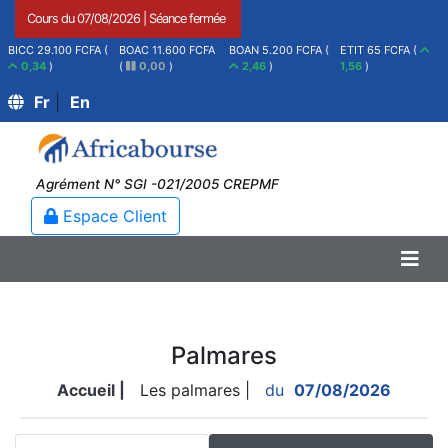
Cours du
07/08/2026
|
Séance fermée
BICC 29.100 FCFA (
BOAC 11.600 FCFA
BOAN 5.200 FCFA (
ETIT 65 FCFA (
0,34
)
(
0,00
)
2,46
)
1,56
)
Fr
|
En
Agrément N° SGI -021/2005 CREPMF
Espace Client
Palmares
Accueil |
Les palmares |
du
07/08/2026