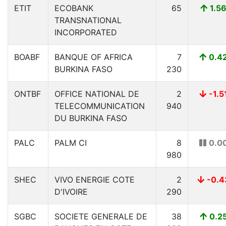
ETIT
ECOBANK
65
1.5
TRANSNATIONAL
INCORPORATED
BOABF
BANQUE OF AFRICA
7
0.4
BURKINA FASO
230
ONTBF
OFFICE NATIONAL DE
2
-1.5
TELECOMMUNICATION
940
DU BURKINA FASO
PALC
PALM CI
8
0.0
980
SHEC
VIVO ENERGIE COTE
2
-0.4
D'IVOIRE
290
SGBC
SOCIETE GENERALE DE
38
0.2