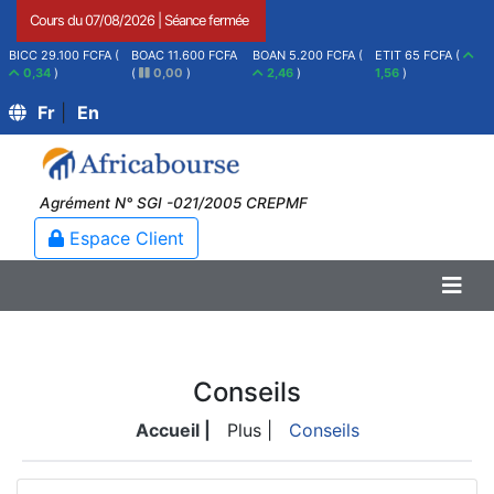
Cours du
07/08/2026
|
Séance fermée
BICC 29.100 FCFA (
BOAC 11.600 FCFA
BOAN 5.200 FCFA (
ETIT 65 FCFA (
0,34
)
(
0,00
)
2,46
)
1,56
)
Fr
|
En
Agrément N° SGI -021/2005 CREPMF
Espace Client
Conseils
Accueil |
Plus |
Conseils