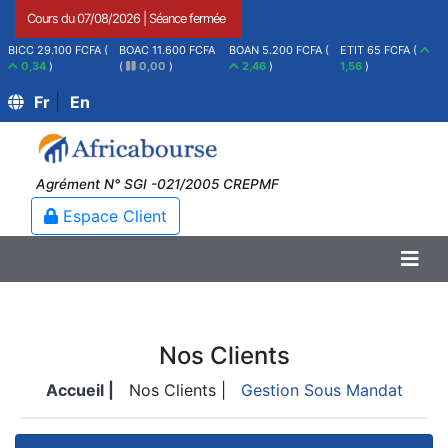
Cours du
07/08/2026
|
Séance fermée
BICC 29.100 FCFA (
BOAC 11.600 FCFA
BOAN 5.200 FCFA (
ETIT 65 FCFA (
0,34
)
(
0,00
)
2,46
)
1,56
)
Fr
|
En
Agrément N° SGI -021/2005 CREPMF
Espace Client
Nos Clients
Accueil |
Nos Clients |
Gestion Sous Mandat