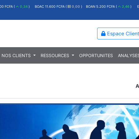
00 FCFA (
0,34
)
BOAC 11.600 FCFA (
0,00
)
BOAN 5.200 FCFA (
2,46
)
E
Espace Clien
NOS CLIENTS
RESSOURCES
OPPORTUNITES
ANALYSE
A