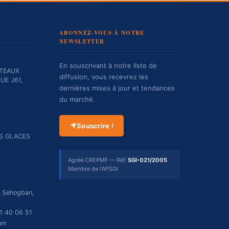
ABONNEZ-VOUS À NOTRE
NEWSLETTER
En souscrivant à notre liste de
TEAUX
diffusion, vous recevrez les
UE J61,
dernières mises à jour et tendances
du marché.
Souscrire !
ES GLACES
Agréé CREPMF — Réf.
SGI-021/2005
Membre de l'APSGI
r Sehogban,
1 40 06 51
om