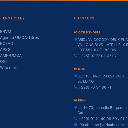
LIENS UTILES
CONTACTS
BRVM
CÔTE D'IVOIRE
Agence UMOA-Titres
ABIDJAN COCODY DEUX PLA
BCEAO
VALLONS BLVD LATRILLE, X R
APSGI
LOT 551, ÎLOT 183 BIS.
AMF-UMOA
(+225) 07 77 08 07 07
OGI
Web mail
TOGO
BLD 13 JANVIER FESTIVAL D
BUILDING
(+228) 70 54 86 71
BÉNIN
Lot N470, parcelle B, quartie
Cotonou
(+229) 01 21 40 06 50 / 01 2
africabourse@africabourse.c