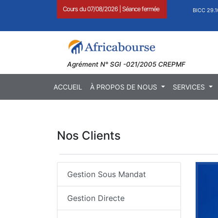
Cours du
07/08/2026
|
Séance fermée
1,27
)
BOAB 8.710 FCFA (
0,11
)
BICC 29.1
Agrément N° SGI -021/2005 CREPMF
ACCUEIL
À PROPOS DE NOUS
SERVICES
Nos Clients
Gestion Sous Mandat
Gestion Directe