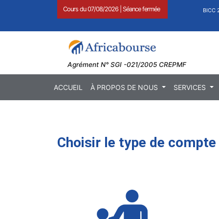
Cours du
07/08/2026
|
Séance fermée
1,27
)
BOAB 8.710 FCFA (
0,11
)
BICC 29.1
Agrément N° SGI -021/2005 CREPMF
ACCUEIL
À PROPOS DE NOUS
SERVICES
Choisir le type de compte