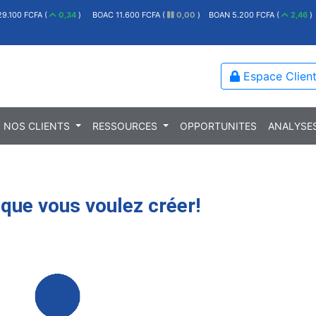
00 FCFA (
0,34
)
BOAC 11.600 FCFA (
0,00
)
BOAN 5.200 FCFA (
2,46
)
E
Espace Clien
NOS CLIENTS
RESSOURCES
OPPORTUNITES
ANALYSE
 que vous voulez créer!