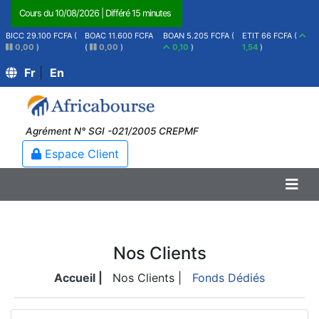
Cours du
10/08/2026
|
Différé 15 minutes
BICC 29.100 FCFA (
BOAC 11.600 FCFA
BOAN 5.205 FCFA (
ETIT 66 FCFA (
0,00
)
(
0,00
)
0,10
)
1,54
)
Fr
|
En
Agrément N° SGI -021/2005 CREPMF
Espace Client
Nos Clients
Accueil |
Nos Clients |
Fonds Dédiés