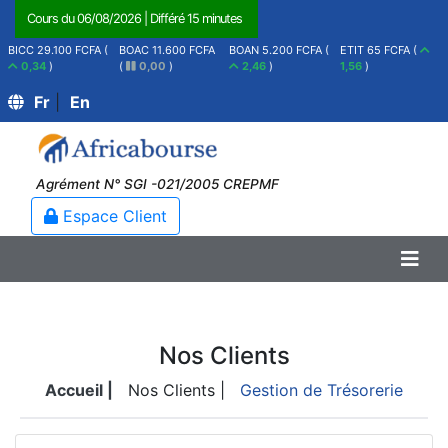
Cours du
06/08/2026
|
Différé 15 minutes
BICC 29.100 FCFA (
BOAC 11.600 FCFA
BOAN 5.200 FCFA (
ETIT 65 FCFA (
0,34
)
(
0,00
)
2,46
)
1,56
)
Fr
|
En
Agrément N° SGI -021/2005 CREPMF
Espace Client
Nos Clients
Accueil |
Nos Clients |
Gestion de Trésorerie