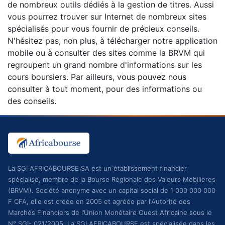
de nombreux outils dédiés à la gestion de titres. Aussi
vous pourrez trouver sur Internet de nombreux sites
spécialisés pour vous fournir de précieux conseils.
N'hésitez pas, non plus, à télécharger notre application
mobile ou à consulter des sites comme la BRVM qui
regroupent un grand nombre d'informations sur les
cours boursiers. Par ailleurs, vous pouvez nous
consulter à tout moment, pour des informations ou
des conseils.
La SGI AFRICABOURSE SA est un établissement financier
spécialisé, membre de la Bourse Régionale des Valeurs Mobilières
(BRVM). Société anonyme avec un capital social de 1 000 000 000
F CFA, elle est créée en 2005 et agréée par l'Autorité des
Marchés Financiers de l’Union Monétaire Ouest Africaine sous le
N° SGI- 021/2005. La SGI AFRICABOURSE est spécialisée dans les