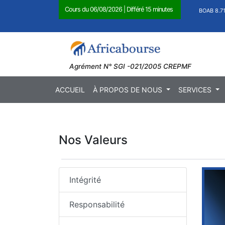
Cours du
06/08/2026
|
Différé 15 minutes
1,27
)
BOAB 8.710 FCFA (
0,11
)
BICC 29.1
Agrément N° SGI -021/2005 CREPMF
ACCUEIL
À PROPOS DE NOUS
SERVICES
Nos Valeurs
Intégrité
Responsabilité