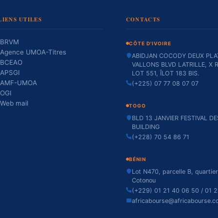
LIENS UTILES
CONTACTS
BRVM
CÔTE D'IVOIRE
Agence UMOA-Titres
ABIDJAN COCODY DEUX PLA
BCEAO
VALLONS BLVD LATRILLE, X R
APSGI
LOT 551, ÎLOT 183 BIS.
AMF-UMOA
(+225) 07 77 08 07 07
OGI
Web mail
TOGO
BLD 13 JANVIER FESTIVAL D
BUILDING
(+228) 70 54 86 71
BÉNIN
Lot N470, parcelle B, quartie
Cotonou
(+229) 01 21 40 06 50 / 01 2
africabourse@africabourse.c