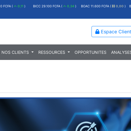
00 FCFA (
0,34
)
BOAC 11.600 FCFA (
0,00
)
BOAN 5.200 FCFA (
2,46
)
E
Espace Clien
NOS CLIENTS
RESSOURCES
OPPORTUNITES
ANALYSE